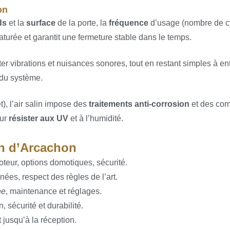
on
ds
et la
surface
de la porte, la
fréquence
d’usage (nombre de cyc
urée et garantit une fermeture stable dans le temps.
ter vibrations et nuisances sonores, tout en restant simples à en
 du système.
), l’air salin impose des
traitements anti-corrosion
et des com
our
résister aux UV
et à l’humidité.
in d’Arcachon
oteur, options domotiques, sécurité.
gnées, respect des règles de l’art.
ne
, maintenance et réglages.
, sécurité et durabilité.
usqu’à la réception.