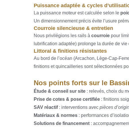
Puissance adaptée & cycles d’utilisati
La puissance moteur est calculée selon le
poi
Un dimensionnement précis évite l’usure prémat
Courroie silencieuse & entretien
Nous privilégions les rails à
courroie
pour limi
lubrification adaptée) prolonge la durée de vie
Littoral & finitions résistantes
Au bord de l’océan (Arcachon, Lège-Cap-Ferret
finitions et quincailleries sont sélectionnées p
Nos points forts sur le Bass
Étude & conseil sur site
: relevés, choix du m
Prise de cotes & pose certifiée
: finitions soi
SAV réactif
: interventions avec
pièces d’origi
Matériaux & normes
: performances d’isolation
Solutions de financement
: accompagnement j