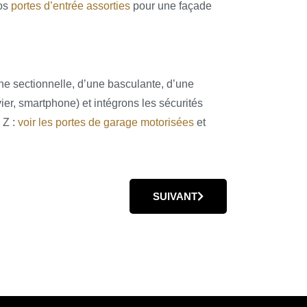
nos
portes d’entrée assorties
pour une façade
une sectionnelle, d’une basculante, d’une
er, smartphone) et intégrons les sécurités
 Z :
voir les portes de garage motorisées
et
SUIVANT
E NOTRE CATALOGUE
ARTICLE SUIVANT : PORTES 