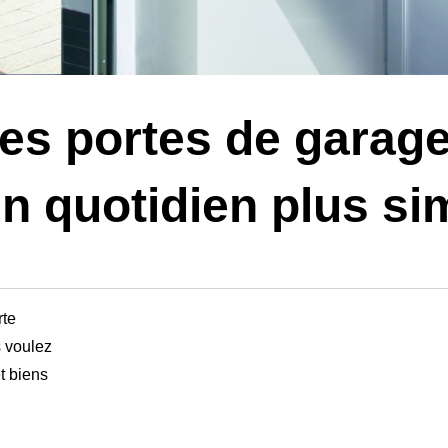
es portes de garage
n quotidien plus si
rte
 voulez
t biens