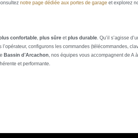
consultez
notre page dédiée aux portes de garage
et explorez 
plus confortable
,
plus sûre
et
plus durable
. Qu’il s’agisse d’
s l’opérateur, configurons les commandes (télécommandes, clavi
le
Bassin d’Arcachon
, nos équipes vous accompagnent de A à
hérente et performante.
ESSENTIELS POUR PORTES DE GARAGE : CE QUE PROPOS