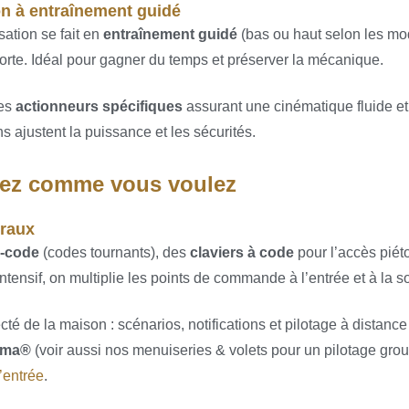
ion à entraînement guidé
sation se fait en
entraînement guidé
(bas ou haut selon les mo
 porte. Idéal pour gagner du temps et préserver la mécanique.
des
actionneurs spécifiques
assurant une cinématique fluide et
ens ajustent la puissance et les sécurités.
tez comme vous voulez
uraux
g-code
(codes tournants), des
claviers à code
pour l’accès piét
ntensif, on multiplie les points de commande à l’entrée et à la so
cté de la maison : scénarios, notifications et pilotage à dista
oma®
(voir aussi nos menuiseries & volets pour un pilotage gro
’entrée
.