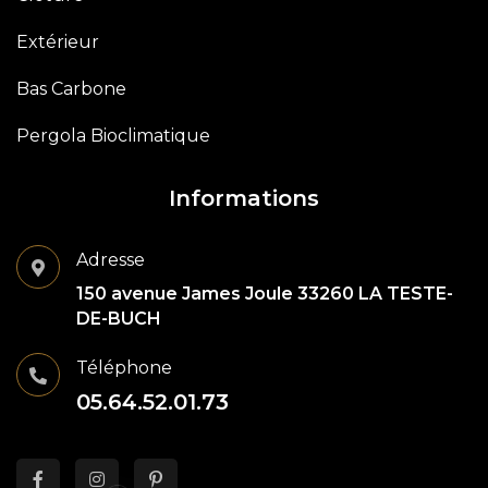
Extérieur
Bas Carbone
Pergola Bioclimatique
Informations
Adresse
150 avenue James Joule 33260 LA TESTE-
DE-BUCH
Téléphone
05.64.52.01.73
fab
fab
fab