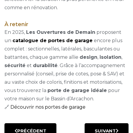
comme en rénovation.
À retenir
En 2025,
Les Ouvertures de Demain
proposent
un
catalogue de portes de garage
encore plus
complet : sectionnelles, latérales, basculantes ou
battantes, chaque gamme allie
design
,
isolation
,
sécurité
et
durabilité
. Grâce à l’accompagnement
personnalisé (conseil, prise de cotes, pose & SAV) et
au vaste choix de coloris, finitions et motorisations,
vous trouverez la
porte de garage idéale
pour
votre maison sur le Bassin d’Arcachon.
🔗
Découvrir nos portes de garage
PRÉCÉDENT
SUIVANT
ARTICLE PRÉCÉDENT : MENUISERIES FACE AU SEL
ARTICLE SUIVA